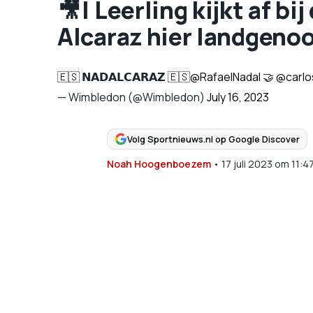
🎥 | Leerling kijkt af b
Alcaraz hier landgenoo
🇪🇸 𝗡𝗔𝗗𝗔𝗟𝗖𝗔𝗥𝗔𝗭 🇪🇸
@RafaelNadal
🤝
@carlo
— Wimbledon (@Wimbledon)
July 16, 2023
Volg Sportnieuws.nl op Google Discover
Noah Hoogenboezem
•
17 juli 2023
om
11:4