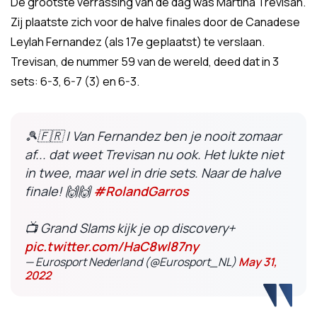
De grootste verrassing van de dag was Martina Trevisan.
Zij plaatste zich voor de halve finales door de Canadese
Leylah Fernandez (als 17e geplaatst) te verslaan.
Trevisan, de nummer 59 van de wereld, deed dat in 3
sets: 6-3, 6-7 (3) en 6-3.
🎾🇫🇷 | Van Fernandez ben je nooit zomaar
af... dat weet Trevisan nu ook. Het lukte niet
in twee, maar wel in drie sets. Naar de halve
finale! 🙌🙌
#RolandGarros
📺 Grand Slams kijk je op discovery+
pic.twitter.com/HaC8wl87ny
— Eurosport Nederland (@Eurosport_NL)
May 31,
2022