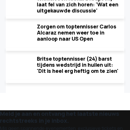
laat fel van zich horen: 'Wat een
uitgekauwde discussie'
Zorgen om toptennisser Carlos
Alcaraz nemen weer toe in
aanloop naar US Open
Britse toptennisser (24) barst
tijdens wedstrijd in huilen uit:
'Dit is heel erg heftig om te zien'
Meld je aan en ontvang het laatste nieuws
rechtstreeks in je inbox.
Mis geen spannende evenementen, exclusieve tickets en