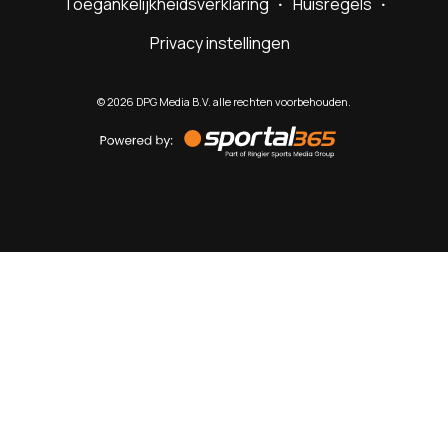
Toegankelijkheidsverklaring
Huisregels
Privacy instellingen
©
2026
DPG Media B.V. alle rechten voorbehouden.
Powered
by
Sportal365
Sportnieuws.nl
NET BINNEN
PODCAST
LIVE
VIDEO