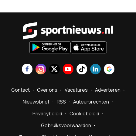
Sportnieu
Contact
Over ons
Vacatures
Adverteren
Nieuwsbrief
RSS
Auteursrechten
Privacybeleid
Cookiebeleid
Gebruiksvoorwaarden