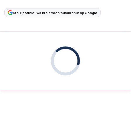
Stel Sportnieuws.nl als voorkeursbron in op Google