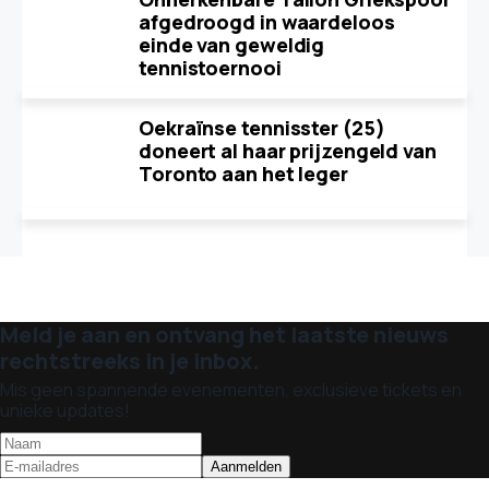
afgedroogd in waardeloos
einde van geweldig
tennistoernooi
Oekraïnse tennisster (25)
doneert al haar prijzengeld van
Toronto aan het leger
Meld je aan en ontvang het laatste nieuws
rechtstreeks in je inbox.
Mis geen spannende evenementen, exclusieve tickets en
unieke updates!