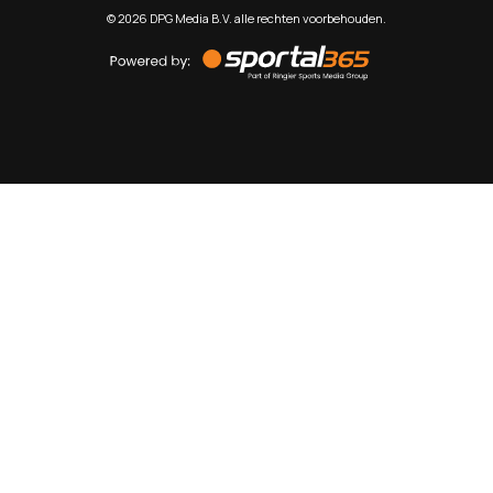
©
2026
DPG Media B.V. alle rechten voorbehouden.
Powered
by
Sportal365
Sportnieuws.nl
NET BINNEN
PODCAST
LIVE
VIDEO