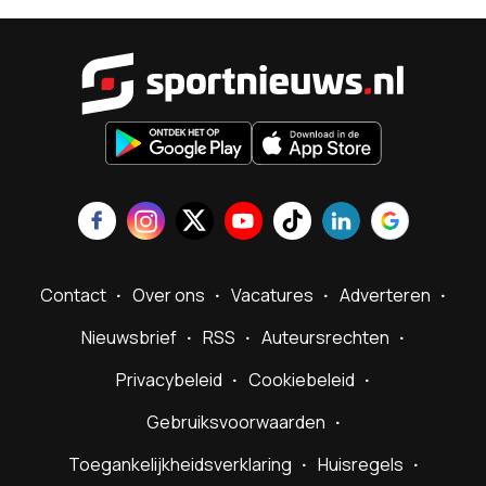
Sportnieu
Contact
Over ons
Vacatures
Adverteren
Nieuwsbrief
RSS
Auteursrechten
Privacybeleid
Cookiebeleid
Gebruiksvoorwaarden
Toegankelijkheidsverklaring
Huisregels