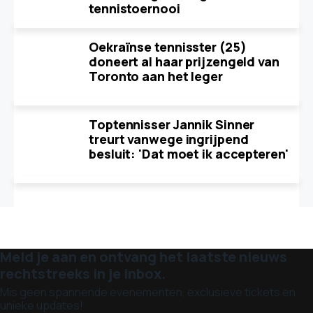
tennistoernooi
Oekraïnse tennisster (25)
doneert al haar prijzengeld van
Toronto aan het leger
Toptennisser Jannik Sinner
treurt vanwege ingrijpend
besluit: 'Dat moet ik accepteren'
Meld je aan en ontvang het laatste nieuws
rechtstreeks in je inbox.
Mis geen spannende evenementen, exclusieve tickets en
unieke updates!