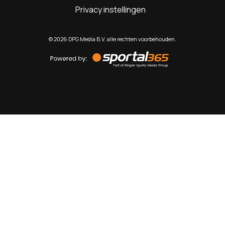
Privacy instellingen
©
2026
DPG Media B.V. alle rechten voorbehouden.
Powered
by
Sportal365
Sportnieuws.nl
NET BINNEN
PODCAST
LIVE
VIDEO