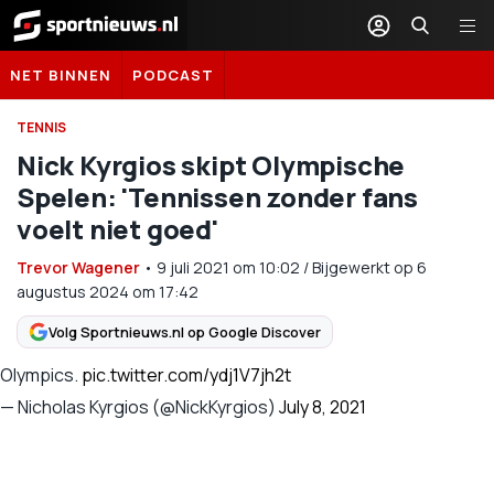
Sportnieuws.nl
NET BINNEN
PODCAST
TENNIS
Nick Kyrgios skipt Olympische
Spelen: 'Tennissen zonder fans
voelt niet goed'
Trevor Wagener
•
9 juli 2021
om
10:02
/
Bijgewerkt op 6
augustus 2024 om 17:42
Volg Sportnieuws.nl op Google Discover
Olympics.
pic.twitter.com/ydj1V7jh2t
— Nicholas Kyrgios (@NickKyrgios)
July 8, 2021