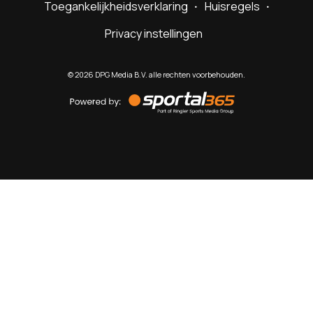
Toegankelijkheidsverklaring
Huisregels
Privacy instellingen
©
2026
DPG Media B.V. alle rechten voorbehouden.
Powered
by
Sportal365
Sportnieuws.nl
NET BINNEN
PODCAST
LIVE
VIDEO