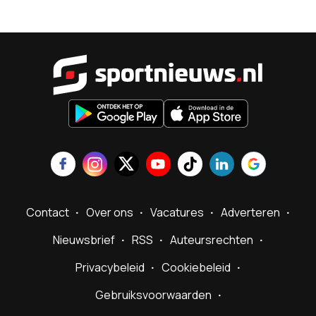
Sportnieu
Contact
Over ons
Vacatures
Adverteren
Nieuwsbrief
RSS
Auteursrechten
Privacybeleid
Cookiebeleid
Gebruiksvoorwaarden