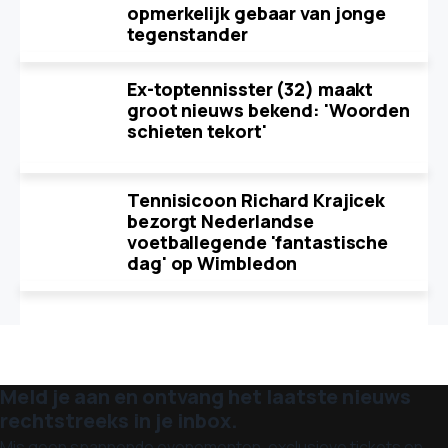
opmerkelijk gebaar van jonge
tegenstander
Ex-toptennisster (32) maakt
groot nieuws bekend: 'Woorden
schieten tekort'
Tennisicoon Richard Krajicek
bezorgt Nederlandse
voetballegende 'fantastische
dag' op Wimbledon
Meld je aan en ontvang het laatste nieuws
rechtstreeks in je inbox.
Mis geen spannende evenementen, exclusieve tickets en