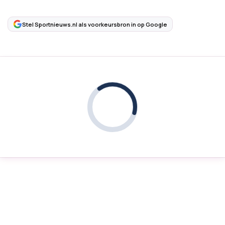
Stel Sportnieuws.nl als voorkeursbron in op Google