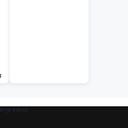
k
n je inbox.