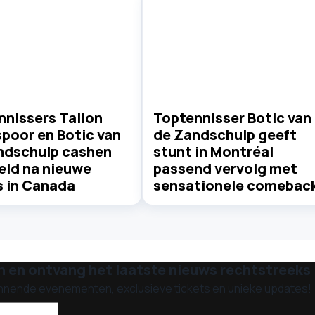
nnissers Tallon
Toptennisser Botic van
poor en Botic van
de Zandschulp geeft
ndschulp cashen
stunt in Montréal
eld na nieuwe
passend vervolg met
s in Canada
sensationele comebac
n en ontvang het laatste nieuws rechtstreeks i
nnende evenementen, exclusieve tickets en unieke updates!