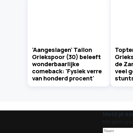
'Aangeslagen' Tallon
Topte
Griekspoor (30) beleeft
Grieks
wonderbaarlijke
de Za
comeback: 'Fysiek verre
veel g
van honderd procent'
stunt
Meld je aa
Mis geen spa