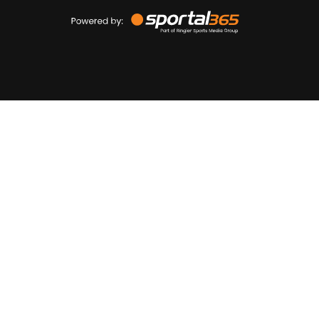
Powered
by
Sportal365
Sportnieuws.nl
NET BINNEN
PODCAST
LIVE
VIDEO