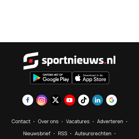
Sportnieu
Contact
Over ons
Vacatures
Adverteren
Nieuwsbrief
RSS
Auteursrechten