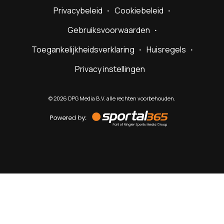
Privacybeleid
Cookiebeleid
Gebruiksvoorwaarden
Toegankelijkheidsverklaring
Huisregels
Privacy instellingen
©
2026
DPG Media B.V. alle rechten voorbehouden.
Powered
by
Sportal365
Sportnieuws.nl
NET BINNEN
PODCAST
LIVE
VIDEO