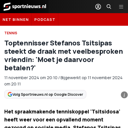
Sportnieuws.nl
NET BINNEN
PODCAST
TENNIS
Toptennisser Stefanos Tsitsipas
steekt de draak met veelbesproken
vriendin: 'Moet je daarvoor
betalen?'
11 november 2024
om
20:10
/
Bijgewerkt op 11 november 2024
om 20:11
Volg Sportnieuws.nl op Google Discover
i
Het spraakmakende tenniskoppel 'Tsitsidosa'
heeft weer voor een opvallend moment
gezorgd op sociale media. Stefanos Tsitsipas