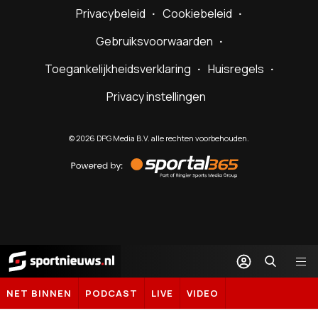
Privacybeleid
Cookiebeleid
Gebruiksvoorwaarden
Toegankelijkheidsverklaring
Huisregels
Privacy instellingen
©
2026
DPG Media B.V. alle rechten voorbehouden.
Powered
by
Sportal365
Sportnieuws.nl
NET BINNEN
PODCAST
LIVE
VIDEO