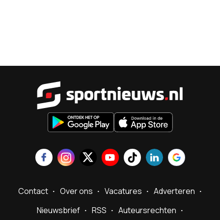
Sportnieu
Contact
Over ons
Vacatures
Adverteren
Nieuwsbrief
RSS
Auteursrechten