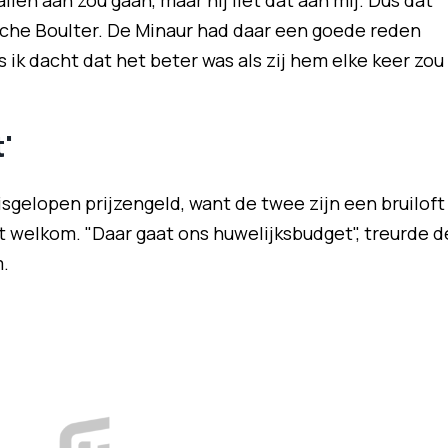
llen aan zou gaan, maar hij liet dat aan mij. Dus dat
sche Boulter. De Minaur had daar een goede reden
us ik dacht dat het beter was als zij hem elke keer zou
'
sgelopen prijzengeld, want de twee zijn een bruiloft
t welkom. "Daar gaat ons huwelijksbudget", treurde d
m.