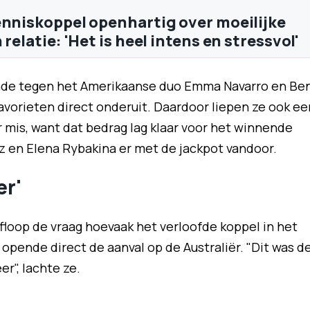
enniskoppel openhartig over moeilijke
 relatie: 'Het is heel intens en stressvol'
nde tegen het Amerikaanse duo Emma Navarro en Be
avorieten direct onderuit. Daardoor liepen ze ook ee
ar mis, want dat bedrag lag klaar voor het winnende
itz en Elena Rybakina er met de jackpot vandoor.
er'
afloop de vraag hoevaak het verloofde koppel in het
pende direct de aanval op de Australiër. "Dit was d
r", lachte ze.