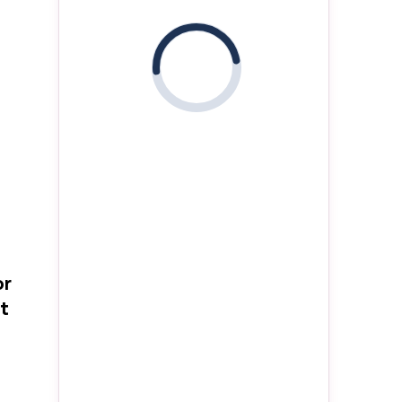
i
n
or
t