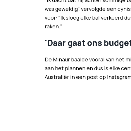
"Ik dacht dat hij achter sommige ba
was geweldig", vervolgde een cyni
voor: "Ik sloeg elke bal verkeerd d
raken."
'Daar gaat ons budget
De Minaur baalde vooral van het mi
aan het plannen en dus is elke cen
Australiër in een post op Instagra