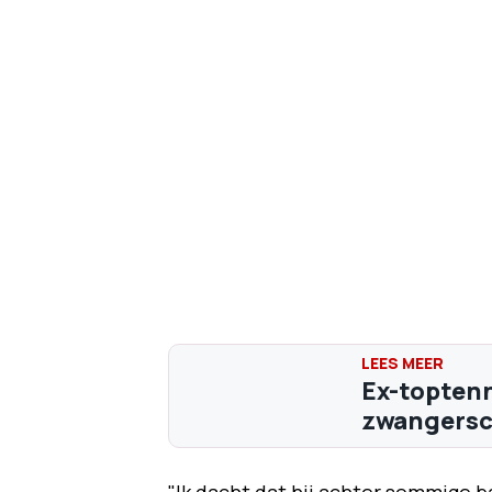
Ex-toptenn
zwangersch