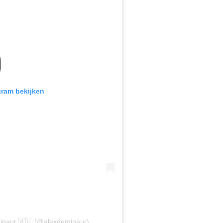
gram bekijken
Minaur 🇦🇺 (@alexdeminaur)