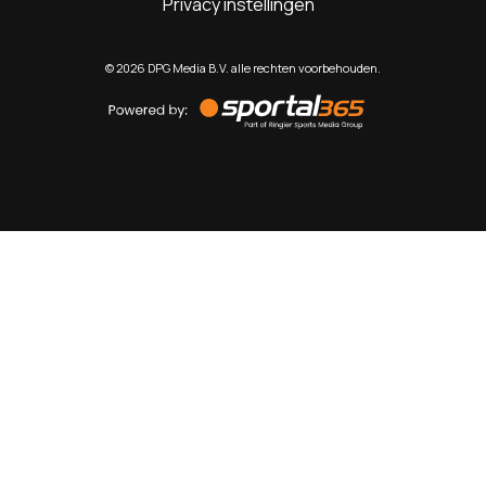
Privacy instellingen
©
2026
DPG Media B.V. alle rechten voorbehouden.
Powered
by
Sportal365
Sportnieuws.nl
NET BINNEN
PODCAST
LIVE
VIDEO