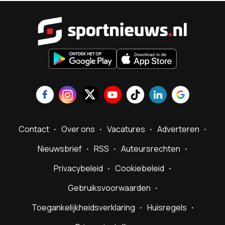
Sportnieu
Contact
Over ons
Vacatures
Adverteren
Nieuwsbrief
RSS
Auteursrechten
Privacybeleid
Cookiebeleid
Gebruiksvoorwaarden
Toegankelijkheidsverklaring
Huisregels