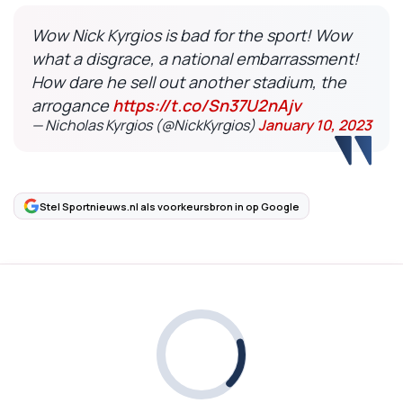
Wow Nick Kyrgios is bad for the sport! Wow
what a disgrace, a national embarrassment!
How dare he sell out another stadium, the
arrogance
https://t.co/Sn37U2nAjv
— Nicholas Kyrgios (@NickKyrgios)
January 10, 2023
Stel Sportnieuws.nl als voorkeursbron in op Google