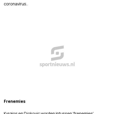
coronavirus.
Frenemies
Kyrgios en Djokovic worden intussen 'frenemies'