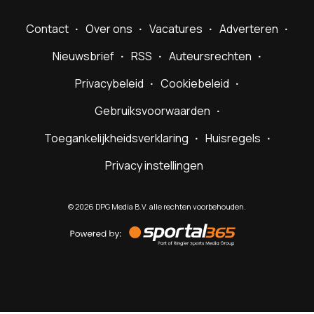
Contact
Over ons
Vacatures
Adverteren
Nieuwsbrief
RSS
Auteursrechten
Privacybeleid
Cookiebeleid
Gebruiksvoorwaarden
Toegankelijkheidsverklaring
Huisregels
Privacy instellingen
©
2026
DPG Media B.V. alle rechten voorbehouden.
Powered
by
Sportal365