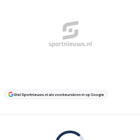
Stel Sportnieuws.nl als voorkeursbron in op Google