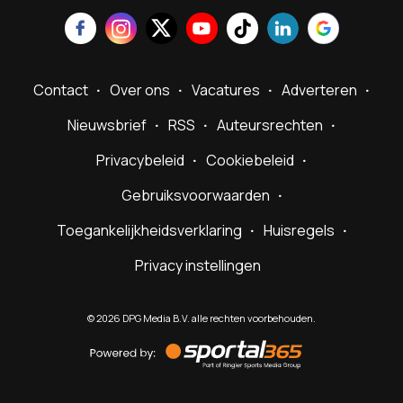
Contact
Over ons
Vacatures
Adverteren
Nieuwsbrief
RSS
Auteursrechten
Privacybeleid
Cookiebeleid
Gebruiksvoorwaarden
Toegankelijkheidsverklaring
Huisregels
Privacy instellingen
©
2026
DPG Media B.V. alle rechten voorbehouden.
Powered
by
Sportal365