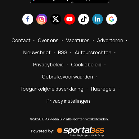
Contact
Over ons
Vacatures
Adverteren
Nieuwsbrief
RSS
Auteursrechten
Privacybeleid
Cookiebeleid
Gebruiksvoorwaarden
Toegankelijkheidsverklaring
Huisregels
Privacy instellingen
©
2026
DPG Media B.V. alle rechten voorbehouden.
Powered
by
Sportal365