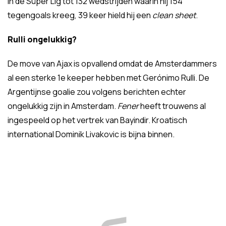
in de Süper Lig tot 132 wedstrijden waarin hij 154
tegengoals kreeg, 39 keer hield hij een
clean sheet
.
Rulli ongelukkig?
De move van Ajax is opvallend omdat de Amsterdammers
al een sterke 1e keeper hebben met Gerónimo Rulli. De
Argentijnse goalie zou volgens berichten echter
ongelukkig zijn in Amsterdam.
Fener
heeft trouwens al
ingespeeld op het vertrek van Bayindir. Kroatisch
international Dominik Livakovic is bijna binnen.