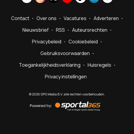
Contact
Over ons
Vacatures
Adverteren
Nieuwsbrief
RSS
Auteursrechten
Privacybeleid
Cookiebeleid
Gebruiksvoorwaarden
Toegankelijkheidsverklaring
Huisregels
Privacy instellingen
©
2026
DPG Media B.V. alle rechten voorbehouden.
Powered
by
Sportal365