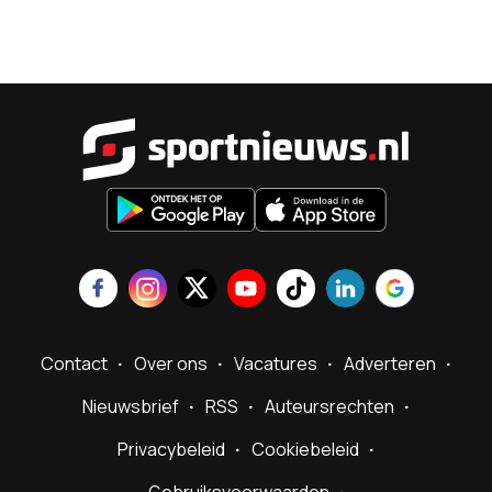
Sportnieu
Contact
Over ons
Vacatures
Adverteren
Nieuwsbrief
RSS
Auteursrechten
Privacybeleid
Cookiebeleid