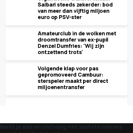
Saibari steeds zekerder: bod
van meer dan vijftig miljoen
euro op PSV-ster
Amateurclub in de wolken met
droomtransfer van ex-pupil
Denzel Dumfries: 'Wij zijn
ontzettend trots'
Volgende klap voor pas
gepromoveerd Cambuur:
sterspeler maakt per direct
miljoenentransfer
Meld je aan en ontvang het laatste nieuws