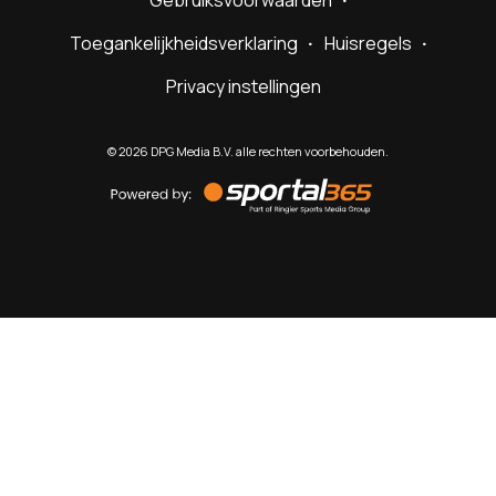
Gebruiksvoorwaarden
Toegankelijkheidsverklaring
Huisregels
Privacy instellingen
©
2026
DPG Media B.V. alle rechten voorbehouden.
Powered
by
Sportal365
Sportnieuws.nl
NET BINNEN
PODCAST
LIVE
VIDEO