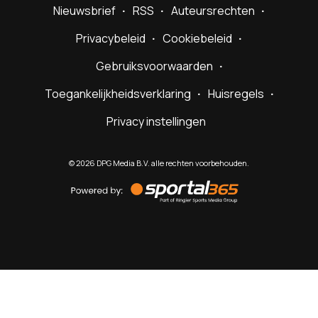
Nieuwsbrief
RSS
Auteursrechten
Privacybeleid
Cookiebeleid
Gebruiksvoorwaarden
Toegankelijkheidsverklaring
Huisregels
Privacy instellingen
©
2026
DPG Media B.V. alle rechten voorbehouden.
Powered
by
Sportal365
Sportnieuws.nl