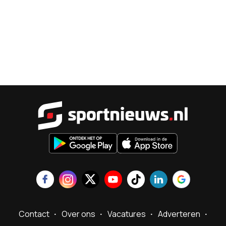
Sportnieu
Contact
Over ons
Vacatures
Adverteren