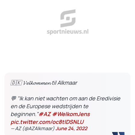
🇩🇰 𝓥𝓮𝓵𝓴𝓸𝓶𝓶𝓮𝓷 til Alkmaar
💬 "Ik kan niet wachten om aan de Eredivisie
en de Europese wedstrijden te
beginnen.”
#AZ
#WelkomJens
pic.twitter.com/oc8tlDSNLU
— AZ (@AZAlkmaar)
June 24, 2022