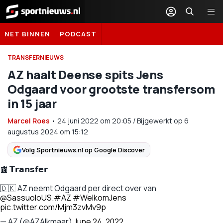
Sportnieuws.nl
NET BINNEN
PODCAST
TRANSFERNIEUWS
AZ haalt Deense spits Jens
Odgaard voor grootste transfersom
in 15 jaar
Marcel Roes
•
24 juni 2022
om
20:05
/
Bijgewerkt op 6
augustus 2024 om 15:12
Volg Sportnieuws.nl op Google Discover
📰 𝗧𝗿𝗮𝗻𝘀𝗳𝗲𝗿
🇩🇰 AZ neemt Odgaard per direct over van
@SassuoloUS
.
#AZ
#WelkomJens
pic.twitter.com/Mjm3zvMv9p
— AZ (@AZAlkmaar)
June 24, 2022