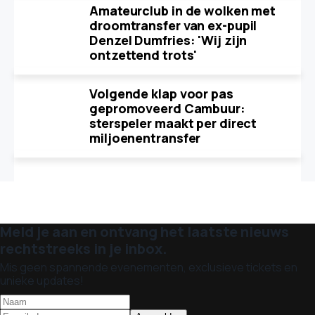
Amateurclub in de wolken met
droomtransfer van ex-pupil
Denzel Dumfries: 'Wij zijn
ontzettend trots'
Volgende klap voor pas
gepromoveerd Cambuur:
sterspeler maakt per direct
miljoenentransfer
Meld je aan en ontvang het laatste nieuws
rechtstreeks in je inbox.
Mis geen spannende evenementen, exclusieve tickets en
unieke updates!