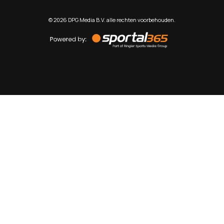
©
2026
DPG Media B.V. alle rechten voorbehouden.
Powered
by
Sportal365
Sportnieuws.nl
NET BINNEN
PODCAST
LIVE
VIDEO