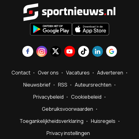
Sportnieu
Contact
Over ons
Vacatures
Adverteren
Nieuwsbrief
RSS
Auteursrechten
Privacybeleid
Cookiebeleid
Gebruiksvoorwaarden
Toegankelijkheidsverklaring
Huisregels
Privacy instellingen