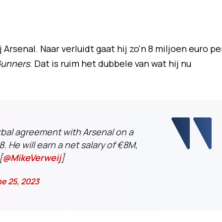
Arsenal. Naar verluidt gaat hij zo'n 8 miljoen euro pe
Gunners
. Dat is ruim het dubbele van wat hij nu
rbal agreement with Arsenal on a
. He will earn a net salary of €8M,
[
@MikeVerweij
]
e 25, 2023