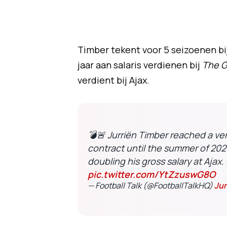
Timber tekent voor 5 seizoenen bij 
jaar aan salaris verdienen bij
The 
verdient bij Ajax.
💣🚨 Jurriën Timber reached a ve
contract until the summer of 2028
doubling his gross salary at Ajax. 
pic.twitter.com/YtZzuswG8O
— Football Talk (@FootballTalkHQ)
Jun