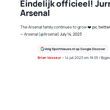
Eindelijk officieel! Ju
Arsenal
The Arsenal family continues to grow ❤️
pic.twitt
— Arsenal (@Arsenal)
July 14, 2023
Volg Sportnieuws.nl op Google Discover
Brian Vesseur
•
14 juli 2023
om
18:05
/
Bijge