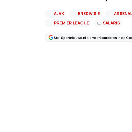
AJAX
EREDIVISIE
ARSENA
PREMIER LEAGUE
SALARIS
Stel Sportnieuws.nl als voorkeursbron in op Go