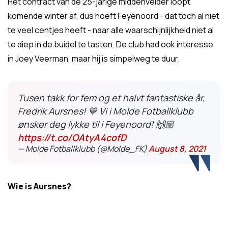
Het contract van de 25-jarige middenvelder loopt
komende winter af, dus hoeft Feyenoord - dat toch al niet
te veel centjes heeft - naar alle waarschijnlijkheid niet al
te diep in de buidel te tasten. De club had ook interesse
in Joey Veerman, maar hij is simpelweg te duur.
Tusen takk for fem og et halvt fantastiske år,
Fredrik Aursnes! 💙 Vi i Molde Fotballklubb
ønsker deg lykke til i Feyenoord! 🙌🏼
https://t.co/OAtyA4cofD
— Molde Fotballklubb (@Molde_FK)
August 8, 2021
Wie is Aursnes?