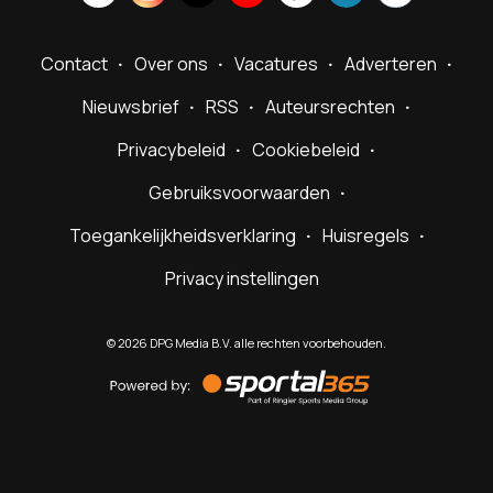
Contact
Over ons
Vacatures
Adverteren
Nieuwsbrief
RSS
Auteursrechten
Privacybeleid
Cookiebeleid
Gebruiksvoorwaarden
Toegankelijkheidsverklaring
Huisregels
Privacy instellingen
©
2026
DPG Media B.V. alle rechten voorbehouden.
Powered
by
Sportal365