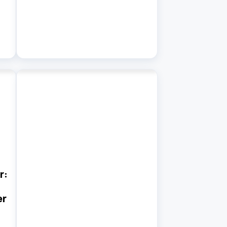
r:
er