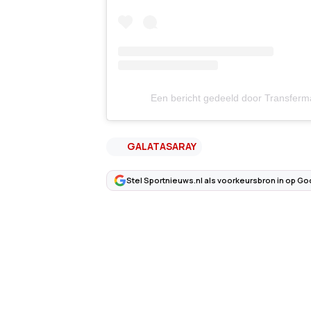
Een bericht gedeeld door Transferma
GALATASARAY
Stel Sportnieuws.nl als voorkeursbron in op Go