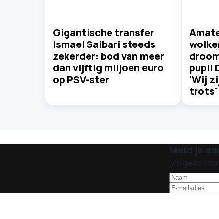
Gigantische transfer
Amate
Ismael Saibari steeds
wolke
zekerder: bod van meer
droom
dan vijftig miljoen euro
pupil 
op PSV-ster
'Wij z
trots'
Meld je aa
Mis geen spa