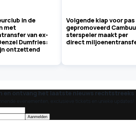
urclub in de
Volgende klap voor pas
n met
gepromoveerd Cambuu
transfer van ex-
sterspeler maakt per
Denzel Dumfries:
direct miljoenentransf
ijn ontzettend
n en ontvang het laatste nieuws rechtstreeks i
nnende evenementen, exclusieve tickets en unieke updates!