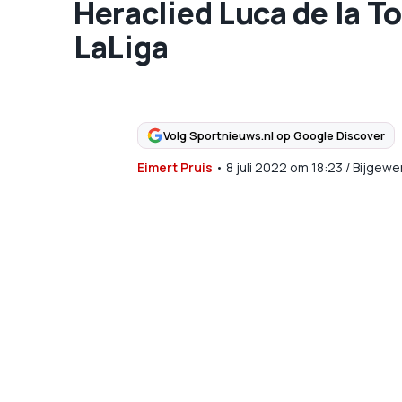
Heraclied Luca de la T
LaLiga
Volg Sportnieuws.nl op Google Discover
Eimert Pruis
•
8 juli 2022
om
18:23
/
Bijgewe