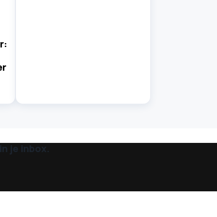
r:
er
n je inbox.