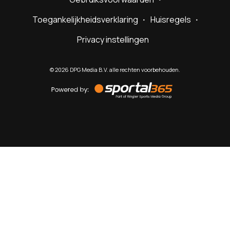
Toegankelijkheidsverklaring
Huisregels
Privacy instellingen
©
2026
DPG Media B.V. alle rechten voorbehouden.
Powered
by
Sportal365
Sportnieuws.nl
NET BINNEN
PODCAST
LIVE
VIDEO