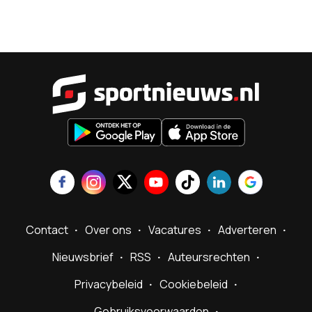
Sportnieu
Contact
Over ons
Vacatures
Adverteren
Nieuwsbrief
RSS
Auteursrechten
Privacybeleid
Cookiebeleid
Gebruiksvoorwaarden