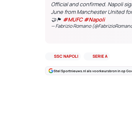
Official and confirmed. Napoli si
June from Manchester United for
🤝🏴󠁧󠁢󠁥󠁮󠁧󠁿
#MUFC
#Napoli
— Fabrizio Romano (@FabrizioRoman
SSC NAPOLI
SERIE A
Stel Sportnieuws.nl als voorkeursbron in op Go