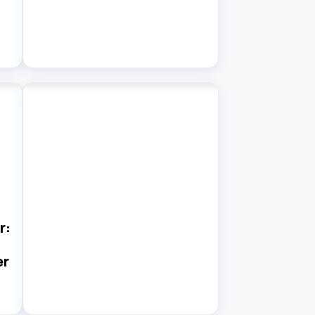
r:
er