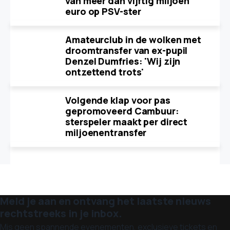
van meer dan vijftig miljoen
euro op PSV-ster
Amateurclub in de wolken met
droomtransfer van ex-pupil
Denzel Dumfries: 'Wij zijn
ontzettend trots'
Volgende klap voor pas
gepromoveerd Cambuur:
sterspeler maakt per direct
miljoenentransfer
Meld je aan en ontvang het laatste nieuws
rechtstreeks in je inbox.
Mis geen spannende evenementen, exclusieve tickets en