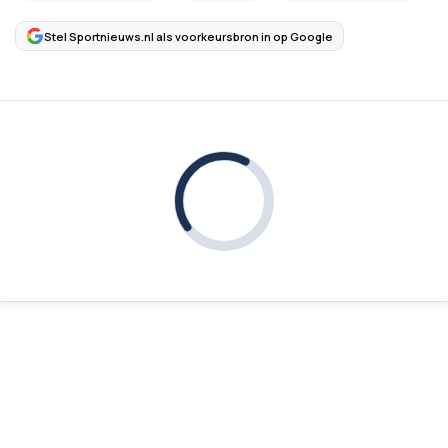
Stel Sportnieuws.nl als voorkeursbron in op Google