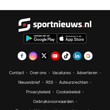
Sportnieu
Contact
Over ons
Vacatures
Adverteren
Nieuwsbrief
RSS
Auteursrechten
Privacybeleid
Cookiebeleid
Gebruiksvoorwaarden