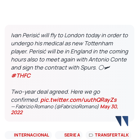
Ivan Perisić will fly to London today in order to
undergo his medical as new Tottenham
player. Perisić will be in England in the coming
hours also to meet again with Antonio Conte
and sign the contract with Spurs. ⚪️🛩
#THFC
Two-year deal agreed. Here we go
confirmed.
pic.twitter.com/uuthQRayZs
— Fabrizio Romano (@FabrizioRomano)
May 30,
2022
INTERNACIONAL
SERIE A
TRANSFERTALK