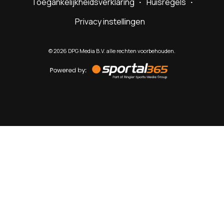
Toegankelijkheidsverklaring
Huisregels
Privacy instellingen
©
2026
DPG Media B.V. alle rechten voorbehouden.
Powered
by
Sportal365
Sportnieuws.nl
NET BINNEN
PODCAST
LIVE
VIDEO