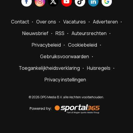
Contact
Over ons
Vacatures
Adverteren
Nieuwsbrief
RSS
Auteursrechten
Privacybeleid
Cookiebeleid
Gebruiksvoorwaarden
Toegankelijkheidsverklaring
Huisregels
Privacy instellingen
©
2026
DPG Media B.V. alle rechten voorbehouden.
Powered
by
Sportal365