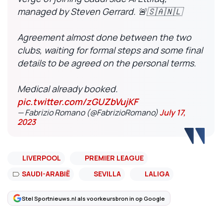
managed by Steven Gerrard. 🚨🇸🇦🇳🇱
Agreement almost done between the two
clubs, waiting for formal steps and some final
details to be agreed on the personal terms.
Medical already booked.
pic.twitter.com/zGUZbVujKF
— Fabrizio Romano (@FabrizioRomano)
July 17,
2023
LIVERPOOL
PREMIER LEAGUE
SAUDI-ARABIË
SEVILLA
LALIGA
Stel Sportnieuws.nl als voorkeursbron in op Google