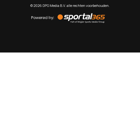
©
2026
DPG Media B.V. alle rechten voorbehouden.
Powered
by
Sportal365
Sportnieuws.nl
NET BINNEN
PODCAST
LIVE
VIDEO