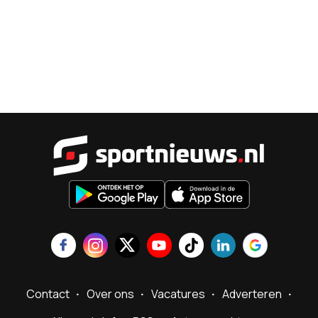
Sportnieu
Contact
Over ons
Vacatures
Adverteren