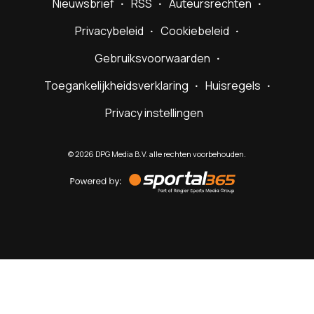
Nieuwsbrief
RSS
Auteursrechten
Privacybeleid
Cookiebeleid
Gebruiksvoorwaarden
Toegankelijkheidsverklaring
Huisregels
Privacy instellingen
©
2026
DPG Media B.V. alle rechten voorbehouden.
Powered
by
Sportal365
Sportnieuws.nl
NET BINNEN
PODCAST
LIVE
VIDEO