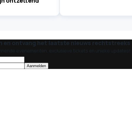
ijn ontzettend
n en ontvang het laatste nieuws rechtstreeks i
nnende evenementen, exclusieve tickets en unieke updates!