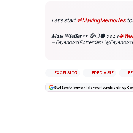
Let’s start
#MakingMemories
to
𝐌𝐚𝐭𝐬 𝐖𝐢𝐞𝐟𝐟𝐞𝐫 ➙ 🔴⚪️⚫️ ₂ ₀ ₂ ₆
#Wel
— Feyenoord Rotterdam (@Feyenoor
EXCELSIOR
EREDIVISIE
F
Stel Sportnieuws.nl als voorkeursbron in op Go