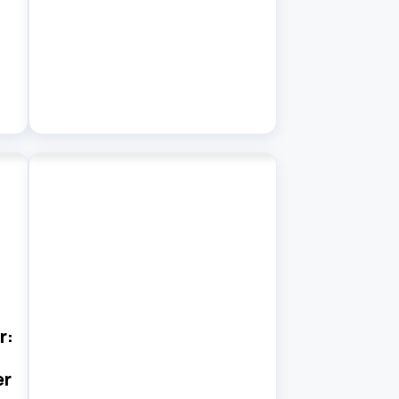
r:
er