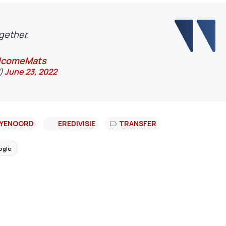
gether.
comeMats
d)
June 23, 2022
EYENOORD
EREDIVISIE
TRANSFER
ogle