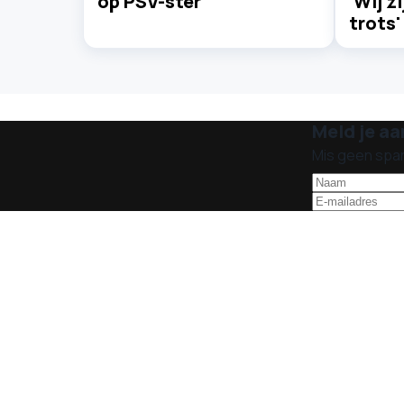
op PSV-ster
'Wij z
trots'
Meld je aa
Mis geen spa