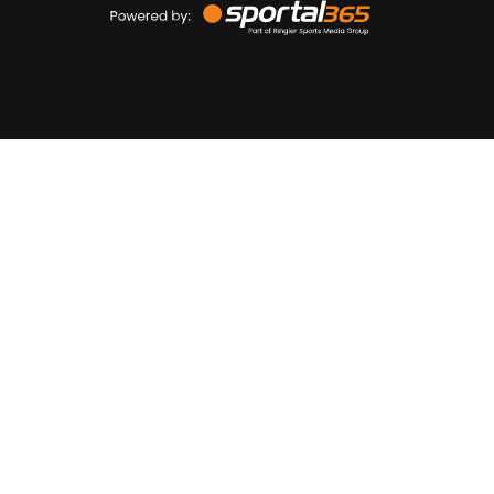
by
Sportal365
Sportnieuws.nl
NET BINNEN
PODCAST
LIVE
VIDEO