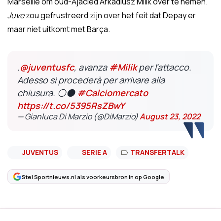
Marseille om oud-Ajacied Arkadiusz Milik over te nemen.
Juve
zou gefrustreerd zijn over het feit dat Depay er
maar niet uitkomt met Barça.
.
@juventusfc
, avanza
#Milik
per l'attacco.
Adesso si procederà per arrivare alla
chiusura. ⚪⚫
#Calciomercato
https://t.co/5395RsZBwY
— Gianluca Di Marzio (@DiMarzio)
August 23, 2022
JUVENTUS
SERIE A
TRANSFERTALK
Stel Sportnieuws.nl als voorkeursbron in op Google