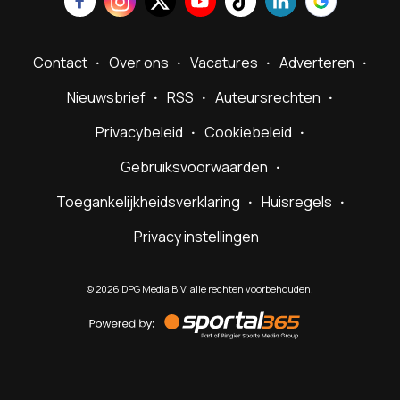
Contact
Over ons
Vacatures
Adverteren
Nieuwsbrief
RSS
Auteursrechten
Privacybeleid
Cookiebeleid
Gebruiksvoorwaarden
Toegankelijkheidsverklaring
Huisregels
Privacy instellingen
©
2026
DPG Media B.V. alle rechten voorbehouden.
Powered
by
Sportal365