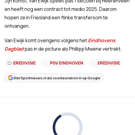
zijn komst. Van Ewijk speelt pas 1 seizoen bij Heerenveen
en heeft nog een contract tot medio 2025. Daarom
hopen ze in Friesland een flinke transfersom te
ontvangen.
Van Ewijk komt overigens volgens het
Eindhovens
Dagblad
pas in de picture als Phillipp Mwene vertrekt.
EREDIVISIE
PSV EINDHOVEN
EREDIVISIE
Stel Sportnieuws.nl als voorkeursbron in op Google