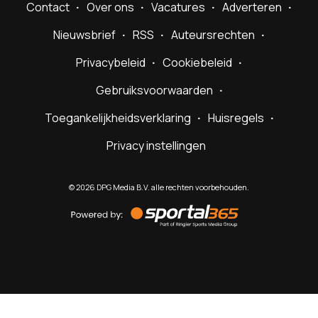
Contact
Over ons
Vacatures
Adverteren
Nieuwsbrief
RSS
Auteursrechten
Privacybeleid
Cookiebeleid
Gebruiksvoorwaarden
Toegankelijkheidsverklaring
Huisregels
Privacy instellingen
©
2026
DPG Media B.V. alle rechten voorbehouden.
Powered
by
Sportal365