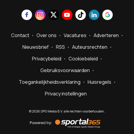
Contact
Over ons
Vacatures
Adverteren
Nieuwsbrief
RSS
Auteursrechten
Privacybeleid
Cookiebeleid
Gebruiksvoorwaarden
Toegankelijkheidsverklaring
Huisregels
Privacy instellingen
©
2026
DPG Media B.V. alle rechten voorbehouden.
Powered
by
Sportal365