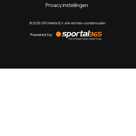
Privacy instellingen
©
2026
DPG Media B.V. alle rechten voorbehouden.
Powered
by
Sportal365
Sportnieuws.nl
NET BINNEN
PODCAST
LIVE
VIDEO