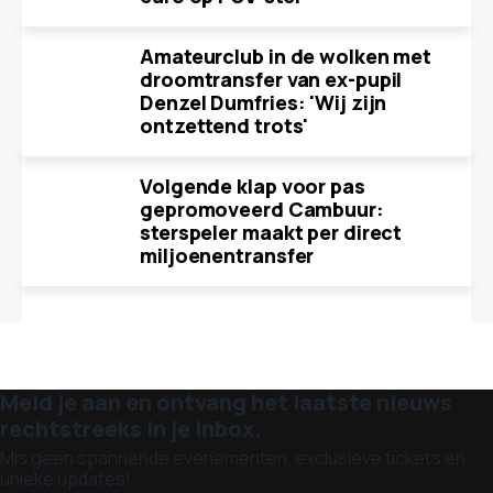
Amateurclub in de wolken met
droomtransfer van ex-pupil
Denzel Dumfries: 'Wij zijn
ontzettend trots'
Volgende klap voor pas
gepromoveerd Cambuur:
sterspeler maakt per direct
miljoenentransfer
Meld je aan en ontvang het laatste nieuws
rechtstreeks in je inbox.
Mis geen spannende evenementen, exclusieve tickets en
unieke updates!