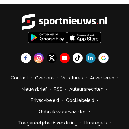
Sportnieu
Contact
Over ons
Vacatures
Adverteren
Nieuwsbrief
RSS
Auteursrechten
Privacybeleid
Cookiebeleid
Gebruiksvoorwaarden
Toegankelijkheidsverklaring
Huisregels