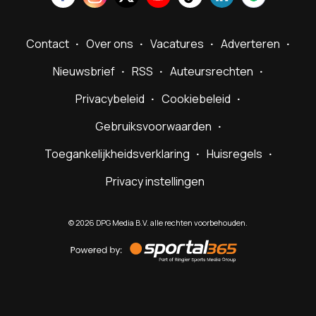
Contact
Over ons
Vacatures
Adverteren
Nieuwsbrief
RSS
Auteursrechten
Privacybeleid
Cookiebeleid
Gebruiksvoorwaarden
Toegankelijkheidsverklaring
Huisregels
Privacy instellingen
©
2026
DPG Media B.V. alle rechten voorbehouden.
Powered
by
Sportal365