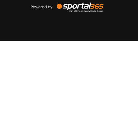
Powered
by
Sportal365
Sportnieuws.nl
NET BINNEN
PODCAST
LIVE
VIDEO