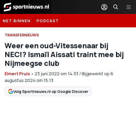
Sportnieuws.nl
NET BINNEN
PODCAST
TRANSFERNIEUWS
Weer een oud-Vitessenaar bij
NEC!? Ismaïl Aissati traint mee bij
Nijmeegse club
Eimert Pruis
•
23 juni 2022
om
14:33
/
Bijgewerkt op 6
augustus 2024 om 15:13
Volg Sportnieuws.nl op Google Discover