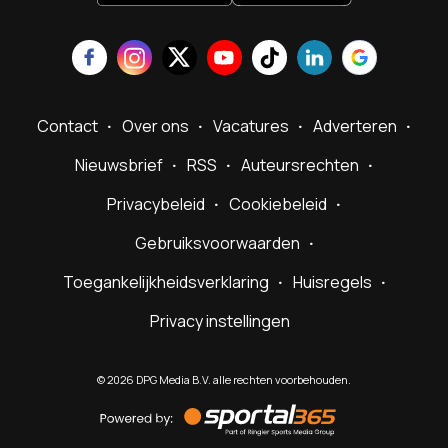
Contact
Over ons
Vacatures
Adverteren
Nieuwsbrief
RSS
Auteursrechten
Privacybeleid
Cookiebeleid
Gebruiksvoorwaarden
Toegankelijkheidsverklaring
Huisregels
Privacy instellingen
©
2026
DPG Media B.V. alle rechten voorbehouden.
Powered
by
Sportal365