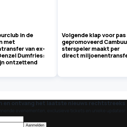
urclub in de
Volgende klap voor pas
n met
gepromoveerd Cambuu
transfer van ex-
sterspeler maakt per
Denzel Dumfries:
direct miljoenentransf
ijn ontzettend
n en ontvang het laatste nieuws rechtstreeks i
nnende evenementen, exclusieve tickets en unieke updates!