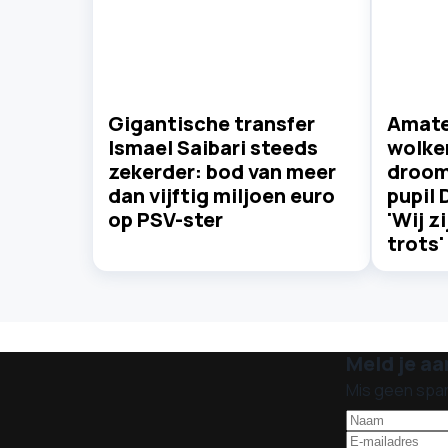
Gigantische transfer
Amate
Ismael Saibari steeds
wolke
zekerder: bod van meer
droom
dan vijftig miljoen euro
pupil 
op PSV-ster
'Wij z
trots'
Meld je aa
Mis geen spa