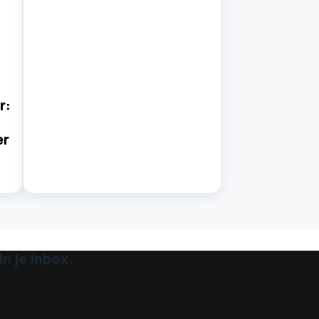
r:
er
n je inbox.