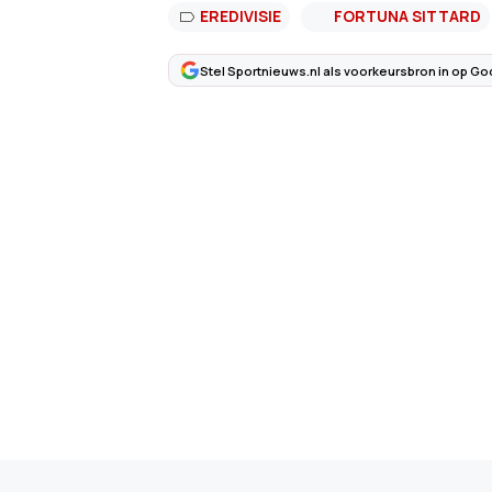
EREDIVISIE
FORTUNA SITTARD
Stel Sportnieuws.nl als voorkeursbron in op Go