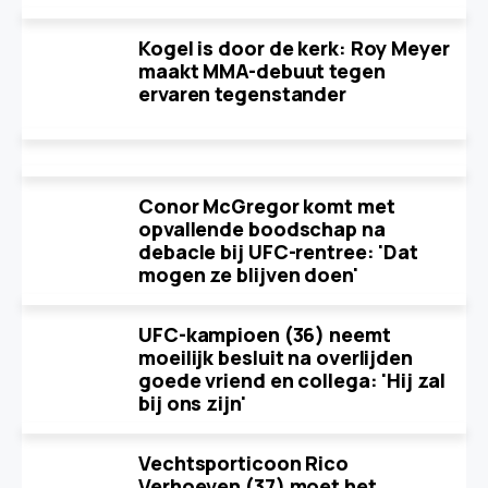
Kogel is door de kerk: Roy Meyer
maakt MMA-debuut tegen
ervaren tegenstander
Conor McGregor komt met
opvallende boodschap na
debacle bij UFC-rentree: 'Dat
mogen ze blijven doen'
UFC-kampioen (36) neemt
moeilijk besluit na overlijden
goede vriend en collega: 'Hij zal
bij ons zijn'
Vechtsporticoon Rico
Verhoeven (37) moet het