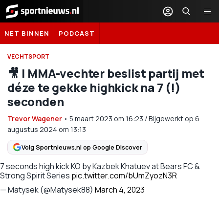
Sportnieuws.nl
NET BINNEN
PODCAST
VECHTSPORT
🎥 | MMA-vechter beslist partij met
déze te gekke highkick na 7 (!)
seconden
Trevor Wagener
•
5 maart 2023
om
16:23
/
Bijgewerkt op 6
augustus 2024 om 13:13
Volg Sportnieuws.nl op Google Discover
7 seconds high kick KO by Kazbek Khatuev at Bears FC &
Strong Spirit Series
pic.twitter.com/bUmZyozN3R
— Matysek (@Matysek88)
March 4, 2023