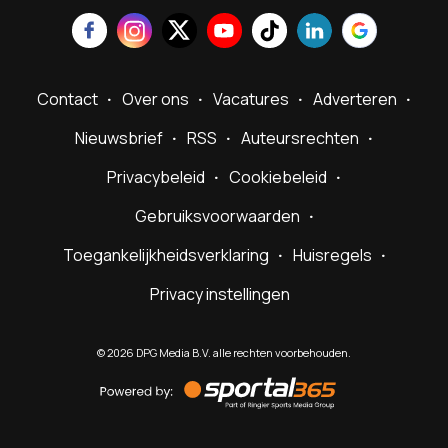
Contact
Over ons
Vacatures
Adverteren
Nieuwsbrief
RSS
Auteursrechten
Privacybeleid
Cookiebeleid
Gebruiksvoorwaarden
Toegankelijkheidsverklaring
Huisregels
Privacy instellingen
©
2026
DPG Media B.V. alle rechten voorbehouden.
Powered
by
Sportal365