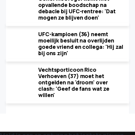
opvallende boodschap na
debacle bij UFC-rentree: 'Dat
mogen ze blijven doen'
UFC-kampioen (36) neemt
moeilijk besluit na overlijden
goede vriend en collega: 'Hij zal
bij ons zijn'
Vechtsporticoon Rico
Verhoeven (37) moet het
ontgelden na 'droom' over
clash: 'Geef de fans wat ze
willen'