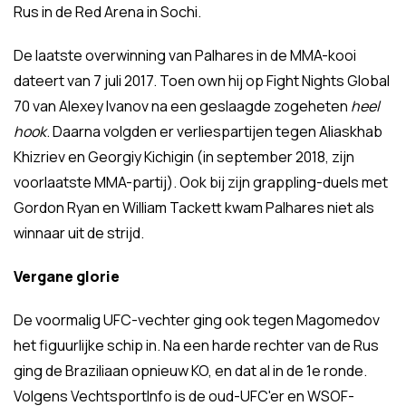
Rus in de Red Arena in Sochi.
De laatste overwinning van Palhares in de MMA-kooi
dateert van 7 juli 2017. Toen own hij op Fight Nights Global
70 van Alexey Ivanov na een geslaagde zogeheten
heel
hook
. Daarna volgden er verliespartijen tegen Aliaskhab
Khizriev en Georgiy Kichigin (in september 2018, zijn
voorlaatste MMA-partij). Ook bij zijn grappling-duels met
Gordon Ryan en William Tackett kwam Palhares niet als
winnaar uit de strijd.
Vergane glorie
De voormalig UFC-vechter ging ook tegen Magomedov
het figuurlijke schip in. Na een harde rechter van de Rus
ging de Braziliaan opnieuw KO, en dat al in de 1e ronde.
Volgens VechtsportInfo is de oud-UFC'er en WSOF-