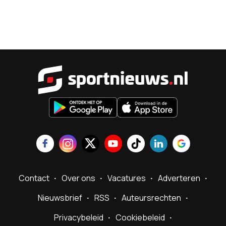
Sportnieu
Contact
Over ons
Vacatures
Adverteren
Nieuwsbrief
RSS
Auteursrechten
Privacybeleid
Cookiebeleid