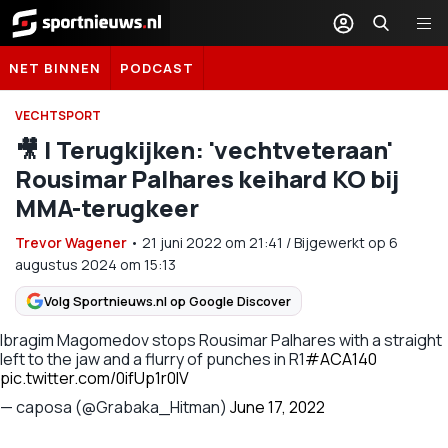
Sportnieuws.nl
NET BINNEN
PODCAST
VECHTSPORT
🎥 | Terugkijken: 'vechtveteraan'
Rousimar Palhares keihard KO bij
MMA-terugkeer
Trevor Wagener
•
21 juni 2022
om
21:41
/
Bijgewerkt op 6
augustus 2024 om 15:13
Volg Sportnieuws.nl op Google Discover
Ibragim Magomedov stops Rousimar Palhares with a straight
left to the jaw and a flurry of punches in R1
#ACA140
pic.twitter.com/0ifUp1r0lV
— caposa (@Grabaka_Hitman)
June 17, 2022