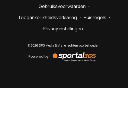
Gebruiksvoorwaarden
Toegankelijkheidsverklaring
Huisregels
Privacy instellingen
©
2026
DPG Media B.V. alle rechten voorbehouden.
Powered
by
Sportal365
Sportnieuws.nl
NET BINNEN
PODCAST
LIVE
VIDEO