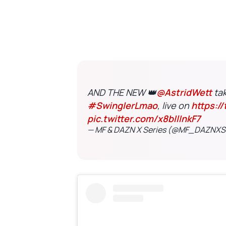
AND THE NEW 👑
@AstridWett
tak
#SwinglerLmao
, live on
https:/
pic.twitter.com/x8bIlInkF7
— MF & DAZN X Series (@MF_DAZNXS