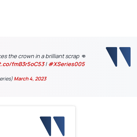
es the crown in a brilliant scrap 👊
/t.co/fmB3r5oC53
|
#XSeries005
eries)
March 4, 2023