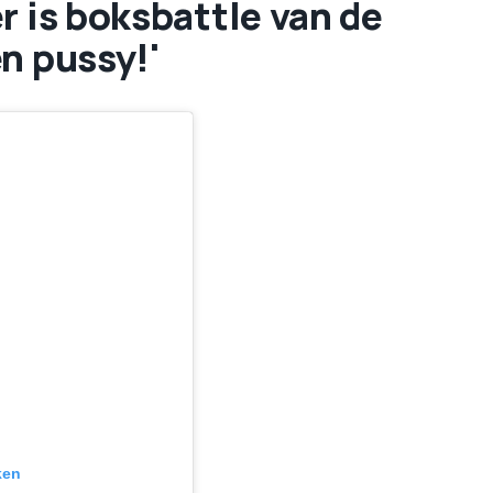
r is boksbattle van de
n pussy!'
ken