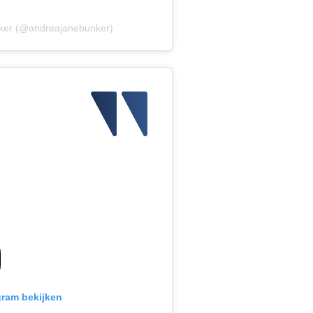
nker (@andreajanebunker)
gram bekijken