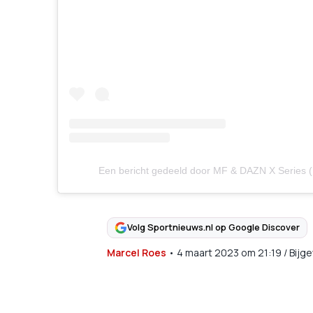
Een bericht gedeeld door MF & DAZN X Series 
Volg Sportnieuws.nl op Google Discover
Marcel Roes
•
4 maart 2023
om
21:19
/
Bijg