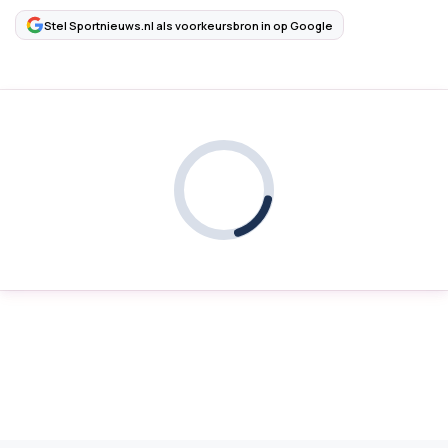
Stel Sportnieuws.nl als voorkeursbron in op Google