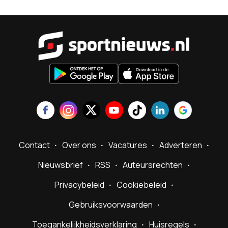
Sportnieu
Contact
Over ons
Vacatures
Adverteren
Nieuwsbrief
RSS
Auteursrechten
Privacybeleid
Cookiebeleid
Gebruiksvoorwaarden
Toegankelijkheidsverklaring
Huisregels