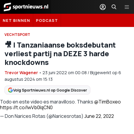
Sportnieuws.nl
NET BINNEN
PODCAST
VECHTSPORT
🎥 | Tanzaniaanse boksdebutant
verliest partij na DEZE 3 harde
knockdowns
Trevor Wagener
•
23 juni 2022
om
00:08
/
Bijgewerkt op 6
augustus 2024 om 15:13
Volg Sportnieuws.nl op Google Discover
Todo en este video es maravilloso. Thanks
@TimBoxeo
https://t.co/lwVb0IqCN0
— Don Narices Rotas (@Naricesrotas)
June 22, 2022