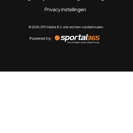
Privacy instellingen
©
2026
DPG Media B.V. alle rechten voorbehouden.
Powered
by
Sportal365
Sportnieuws.nl
NET BINNEN
PODCAST
LIVE
VIDEO