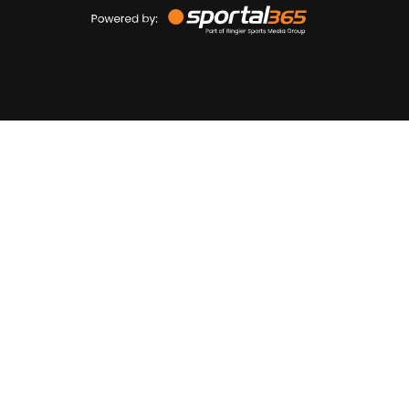
by
Sportal365
Sportnieuws.nl
NET BINNEN
PODCAST
LIVE
VIDEO