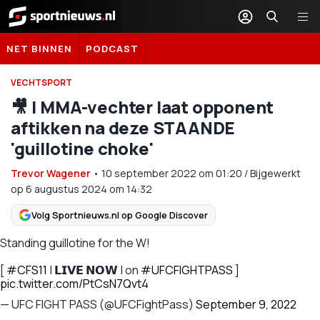
Sportnieuws.nl
NET BINNEN
PODCAST
VECHTSPORT
🎥 | MMA-vechter laat opponent
aftikken na deze STAANDE
'guillotine choke'
Trevor Wagener
•
10 september 2022
om
01:20
/
Bijgewerkt
op 6 augustus 2024 om 14:32
Volg Sportnieuws.nl op Google Discover
Standing guillotine for the W!
[
#CFS11
| 𝗟𝗜𝗩𝗘 𝗡𝗢𝗪 | on
#UFCFIGHTPASS
]
pic.twitter.com/PtCsN7Qvt4
— UFC FIGHT PASS (@UFCFightPass)
September 9, 2022