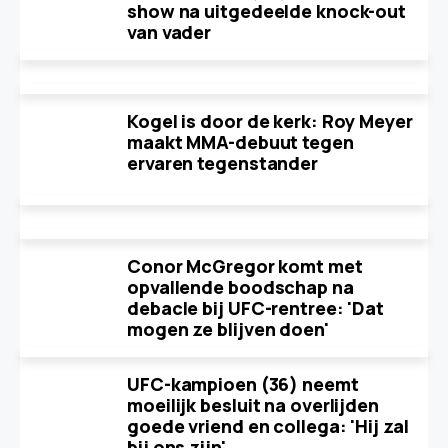
show na uitgedeelde knock-out
van vader
Kogel is door de kerk: Roy Meyer
maakt MMA-debuut tegen
ervaren tegenstander
Conor McGregor komt met
opvallende boodschap na
debacle bij UFC-rentree: 'Dat
mogen ze blijven doen'
UFC-kampioen (36) neemt
moeilijk besluit na overlijden
goede vriend en collega: 'Hij zal
bij ons zijn'