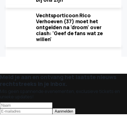
Vechtsporticoon Rico
Verhoeven (37) moet het
ontgelden na 'droom' over
clash: 'Geef de fans wat ze
willen'
Meld je aan en ontvang het laatste nieuws
rechtstreeks in je inbox.
Mis geen spannende evenementen, exclusieve tickets en
unieke updates!