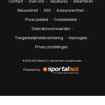
Contact
Over ons
Vacatures
Adverteren
Nieuwsbrief
RSS
Auteursrechten
Privacybeleid
Cookiebeleid
Gebruiksvoorwaarden
Toegankelijkheidsverklaring
Huisregels
Privacy instellingen
©
2026
DPG Media B.V. alle rechten voorbehouden.
Powered
by
Sportal365