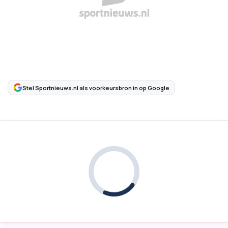
Stel Sportnieuws.nl als voorkeursbron in op Google