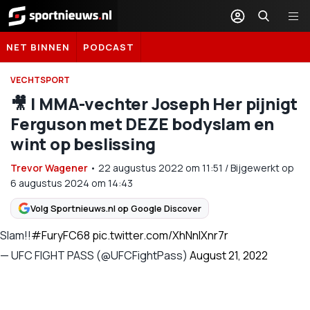
Sportnieuws.nl
NET BINNEN
PODCAST
VECHTSPORT
🎥 | MMA-vechter Joseph Her pijnigt
Ferguson met DEZE bodyslam en
wint op beslissing
Trevor Wagener
•
22 augustus 2022
om
11:51
/
Bijgewerkt op
6 augustus 2024 om 14:43
Volg Sportnieuws.nl op Google Discover
Slam!!
#FuryFC68
pic.twitter.com/XhNnIXnr7r
— UFC FIGHT PASS (@UFCFightPass)
August 21, 2022