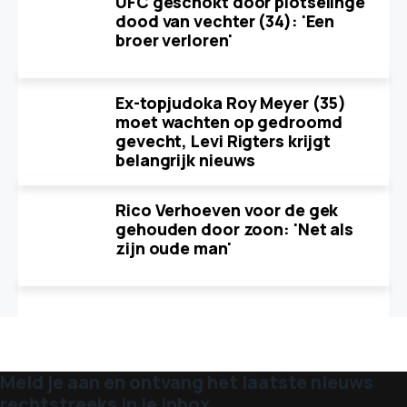
UFC geschokt door plotselinge
dood van vechter (34): 'Een
broer verloren'
Ex-topjudoka Roy Meyer (35)
moet wachten op gedroomd
gevecht, Levi Rigters krijgt
belangrijk nieuws
Rico Verhoeven voor de gek
gehouden door zoon: 'Net als
zijn oude man'
Meld je aan en ontvang het laatste nieuws
rechtstreeks in je inbox.