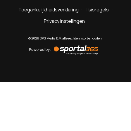
Toegankelijkheidsverklaring
Huisregels
Privacy instellingen
©
2026
DPG Media B.V. alle rechten voorbehouden.
Powered
by
Sportal365
Sportnieuws.nl
NET BINNEN
PODCAST
LIVE
VIDEO