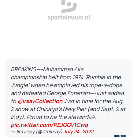
BREAKING—-Muhammad Ali’s
championship belt from 1974 ‘Rumble in the
Jungle’ when he employed his rope-a-dope
and defeated George Foreman—-just added
to
@IrsayCollection
Just in time for the Aug.
2 show at Chicago’s Navy Pier (and Sept. 9 at
Indy). Proud to be the steward!🙏
pic.twitter.com/REJOGV1Cwq
— Jim Irsay (@JimIrsay)
July 24, 2022