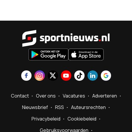
Sportnieu
Contact
Over ons
Vacatures
Adverteren
Nieuwsbrief
RSS
Auteursrechten
Privacybeleid
Cookiebeleid
Gebruiksvoorwaarden