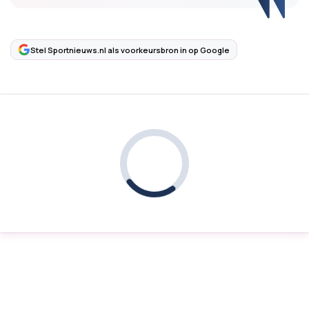
Stel Sportnieuws.nl als voorkeursbron in op Google