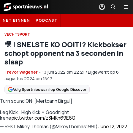
Sportnieuws.nl
NET BINNEN
PODCAST
VECHTSPORT
🎥 | SNELSTE KO OOIT!? Kickbokser
schopt opponent na 3 seconden in
slaap
Trevor Wagener
•
13 juni 2022
om
22:21
/
Bijgewerkt op 6
augustus 2024 om 15:17
Volg Sportnieuws.nl op Google Discover
Turn sound ON: [Mertcann Birgul]
Leg Kick… High Kick = Goodnight
Irene
pic.twitter.com/z3MKn69E6Q
— REKT Mikey Thomas (@MikeyThomas1991)
June 12, 2022