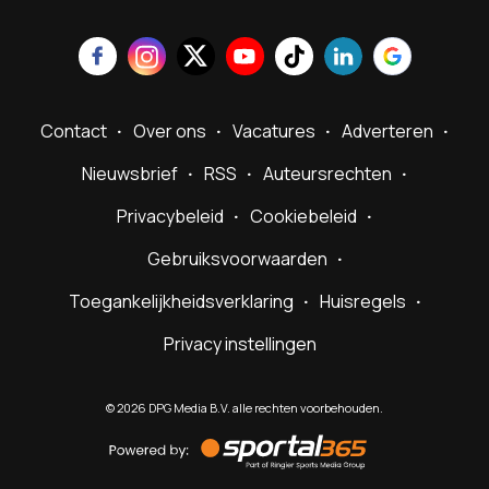
Contact
Over ons
Vacatures
Adverteren
Nieuwsbrief
RSS
Auteursrechten
Privacybeleid
Cookiebeleid
Gebruiksvoorwaarden
Toegankelijkheidsverklaring
Huisregels
Privacy instellingen
©
2026
DPG Media B.V. alle rechten voorbehouden.
Powered
by
Sportal365