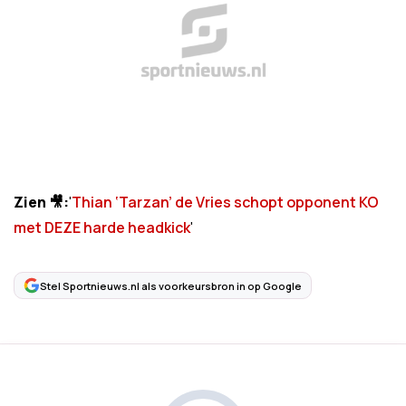
Zien 🎥:
'
Thian ‘Tarzan’ de Vries schopt opponent KO
met DEZE harde headkick
'
Stel Sportnieuws.nl als voorkeursbron in op Google