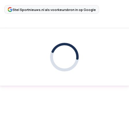
Stel Sportnieuws.nl als voorkeursbron in op Google