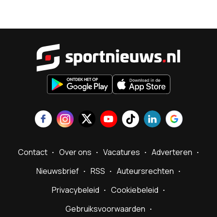
Sportnieu
Contact
Over ons
Vacatures
Adverteren
Nieuwsbrief
RSS
Auteursrechten
Privacybeleid
Cookiebeleid
Gebruiksvoorwaarden