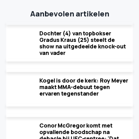
Aanbevolen artikelen
Dochter (4) van topbokser
Gradus Kraus (25) steelt de
show na uitgedeelde knock-out
van vader
Kogel is door de kerk: Roy Meyer
maakt MMA-debuut tegen
ervaren tegenstander
Conor McGregor komt met
opvallende boodschap na
debacle bij UFC-rentree: 'Dat