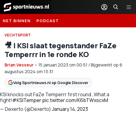
Sportnieuws.nl
NET BINNEN
PODCAST
VECHTSPORT
🎥 | KSI slaat tegenstander FaZe
Temperrr in 1e ronde KO
Brian Vesseur
•
15 januari 2023
om
00:51
/
Bijgewerkt op 6
augustus 2024 om 13:31
Volg Sportnieuws.nl op Google Discover
KSI knocks out FaZe Temperrr first round…What a
fight!
#KSITemper
pic.twitter.com/K6bTWxscxM
— Dexerto (@Dexerto)
January 14, 2023