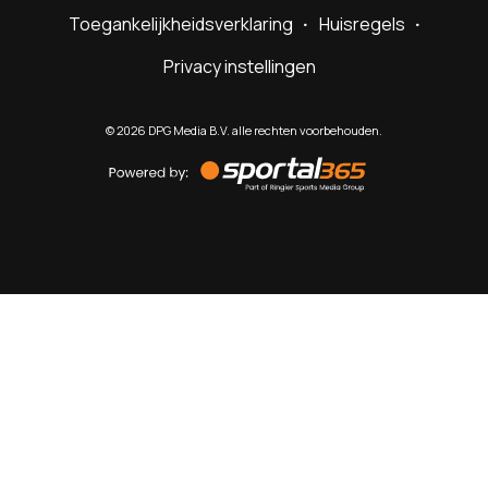
Toegankelijkheidsverklaring
Huisregels
Privacy instellingen
©
2026
DPG Media B.V. alle rechten voorbehouden.
Powered
by
Sportal365
Sportnieuws.nl
NET BINNEN
PODCAST
LIVE
VIDEO