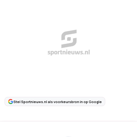
Stel Sportnieuws.nl als voorkeursbron in op Google