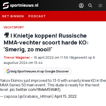
Sportnieuws.nl
NET BINNEN
PODCAST
VECHTSPORT
🎥 | Knietje koppen! Russische
MMA-vechter scoort harde KO:
'Smerig, zo mooi!'
Trevor Wagener
•
16 april 2022
om
11:59
/
Bijgewerkt op 6
augustus 2024 om 15:44
Volg Sportnieuws.nl op Google Discover
Yakov Ekimov just improved to 13-0 with a nasty knee KO in the
MMA Series 50 main event. This dude is ready for the next
level.
pic.twitter.com/9MeM5WdKfj
— caposa (@Grabaka_Hitman)
April 15, 2022