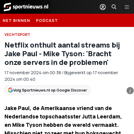
Sportnieuws.nl
NET BINNEN
PODCAST
VECHTSPORT
Netflix onthult aantal streams bij
Jake Paul - Mike Tyson: 'Bracht
onze servers in de problemen'
17 november 2024
om
00:38
/
Bijgewerkt op 17 november
2024 om 00:40
Volg Sportnieuws.nl op Google Discover
i
Jake Paul, de Amerikaanse vriend van de
Nederlandse topschaatsster Jutta Leerdam,
en Mike Tyson hebben de wereld vermaakt.
Misschien niet zozeer met hun boksgevecht,