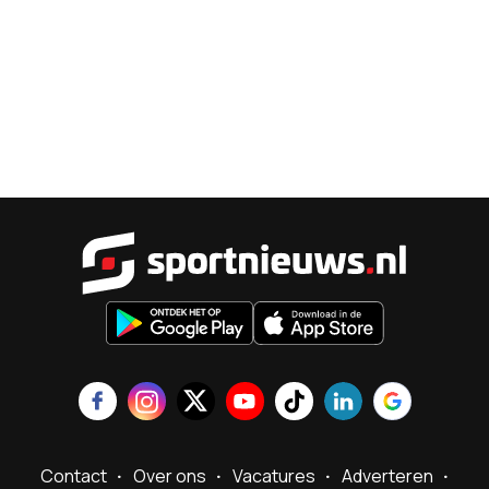
Sportnieu
Contact
Over ons
Vacatures
Adverteren