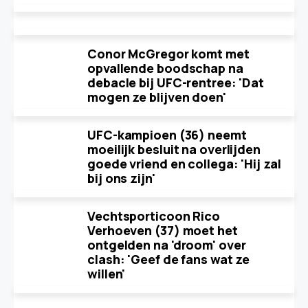
Conor McGregor komt met
opvallende boodschap na
debacle bij UFC-rentree: 'Dat
mogen ze blijven doen'
UFC-kampioen (36) neemt
moeilijk besluit na overlijden
goede vriend en collega: 'Hij zal
bij ons zijn'
Vechtsporticoon Rico
Verhoeven (37) moet het
ontgelden na 'droom' over
clash: 'Geef de fans wat ze
willen'