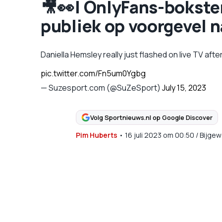
🎥👀 | OnlyFans-bokste
publiek op voorgevel 
Daniella Hemsley really just flashed on live TV after
pic.twitter.com/Fn5um0Ygbg
— Suzesport.com (@SuZeSport)
July 15, 2023
Volg Sportnieuws.nl op Google Discover
Pim Huberts
•
16 juli 2023
om
00:50
/
Bijgew