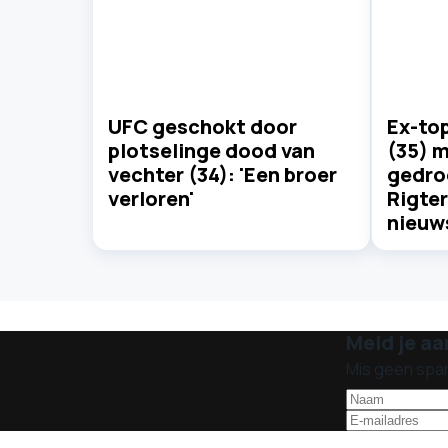
UFC geschokt door
Ex-to
plotselinge dood van
(35) 
vechter (34): 'Een broer
gedro
verloren'
Rigter
nieuw
Meld je aa
Mis geen spa