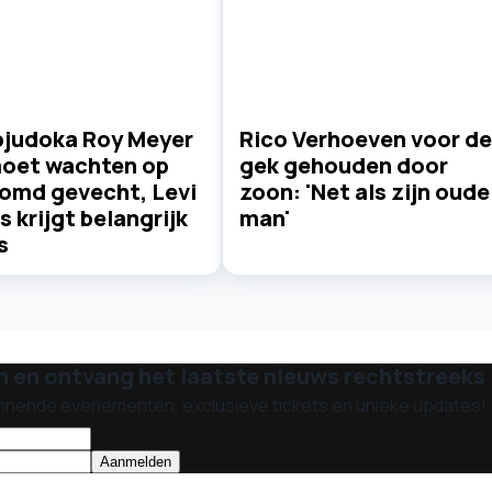
pjudoka Roy Meyer
Rico Verhoeven voor de
moet wachten op
gek gehouden door
omd gevecht, Levi
zoon: 'Net als zijn oude
s krijgt belangrijk
man'
s
n en ontvang het laatste nieuws rechtstreeks i
nnende evenementen, exclusieve tickets en unieke updates!